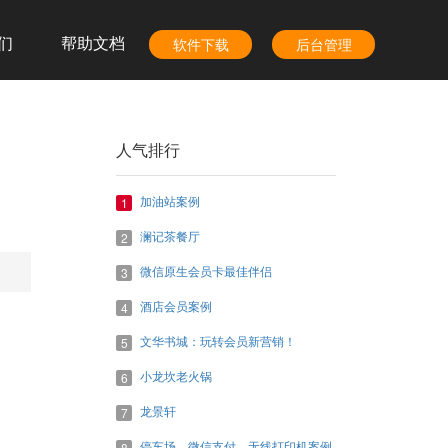
们
帮助文档
软件下载
后台管理
人气排行
加油站案例
1
澜记茶餐厅
2
微信原生会员卡最佳伴侣
3
酒店会员案例
4
文华书城：玩转会员新营销！
5
小龙坎老火锅
6
龙景轩
7
停车场，微信支付，无线打印机案例
8